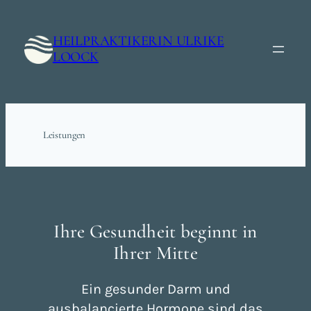
Zum
Inhalt
HEILPRAKTIKERIN ULRIKE
springen
LOOCK
Leistungen
Ihre Gesundheit beginnt in
Ihrer Mitte
Ein gesunder Darm und
ausbalancierte Hormone sind das