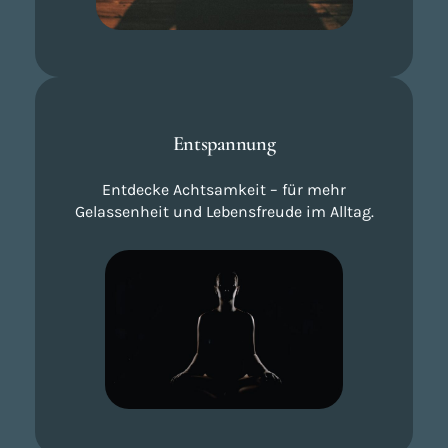
Entspannung
Entdecke Achtsamkeit – für mehr
Gelassenheit und Lebensfreude im Alltag.