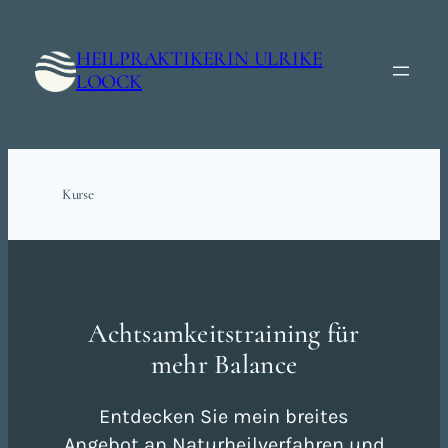
Zum
Inhalt
HEILPRAKTIKERIN ULRIKE
springen
LOOCK
Kurse
Achtsamkeitstraining für
mehr Balance
Entdecken Sie mein breites
Angebot an Naturheilverfahren und